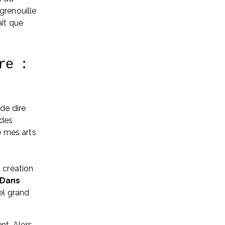
grenouille 
it que 
e : 
de dire 
des 
é mes arts 
 création 
Dans 
el grand 
t. Alors, 