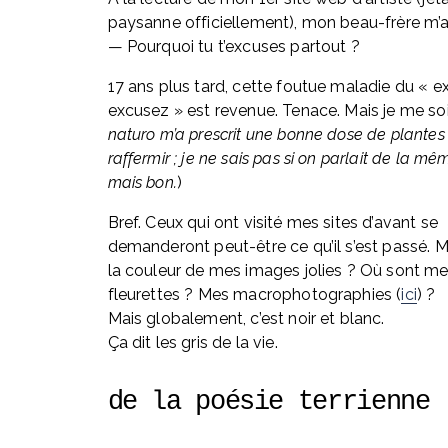
paysanne officiellement), mon beau-frère m’a
— Pourquoi tu t’excuses partout ?
17 ans plus tard, cette foutue maladie du « ex
excusez » est revenue. Tenace. Mais je me soi
naturo m’a prescrit une bonne dose de plantes
raffermir ; je ne sais pas si on parlait de la mê
mais bon.
)
Bref. Ceux qui ont visité mes sites d’avant se 
demanderont peut-être ce qu’il s’est passé. Ma
la couleur de mes images jolies ? Où sont me
fleurettes ? Mes macrophotographies (
ici
) ? 
Mais globalement, c’est noir et blanc. 
Ça dit les gris de la vie.
de la poésie terrienne