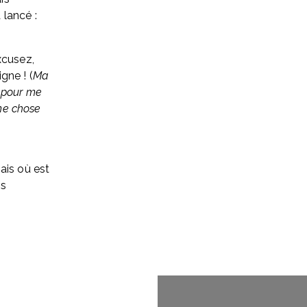
 lancé :
cusez, 
gne ! (
Ma 
 pour me 
me chose 
is où est 
s 