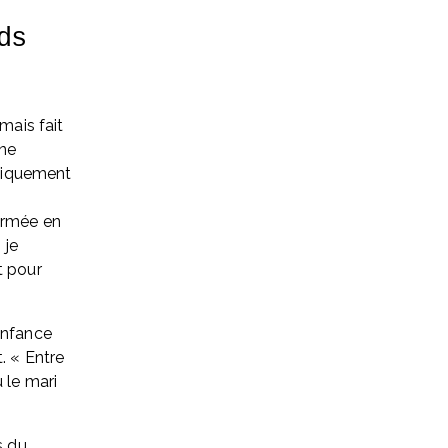
s 
mais fait 
ne 
ogiquement 
ermée en 
je 
 pour 
enfance 
. « Entre 
 le mari 
 du 