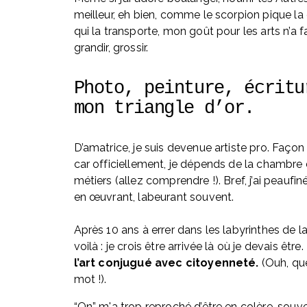
meilleur, eh bien, comme le scorpion pique la 
qui la transporte, mon goût pour les arts n’a fa
grandir, grossir.
Photo, peinture, écritur
mon triangle d’or. 
D’amatrice, je suis devenue artiste pro. Façon 
car officiellement, je dépends de la chambre 
métiers (allez comprendre !). Bref, j’ai peaufin
en œuvrant, labeurant souvent. 
Après 10 ans à errer dans les labyrinthes de la
voilà : je crois être arrivée là où je devais être. 
l’art conjugué avec citoyenneté.
 (Ouh, qu
mot !).
“On” m'a trop reproché d’être en colère, souven