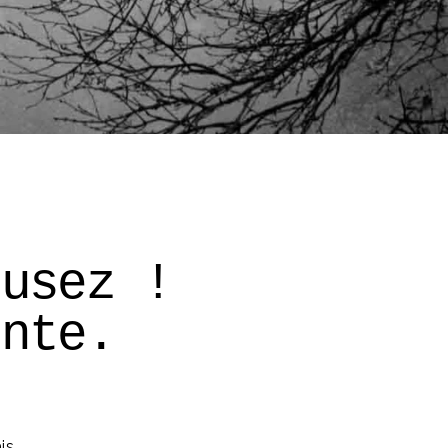
cusez ! 
onte. 
is 