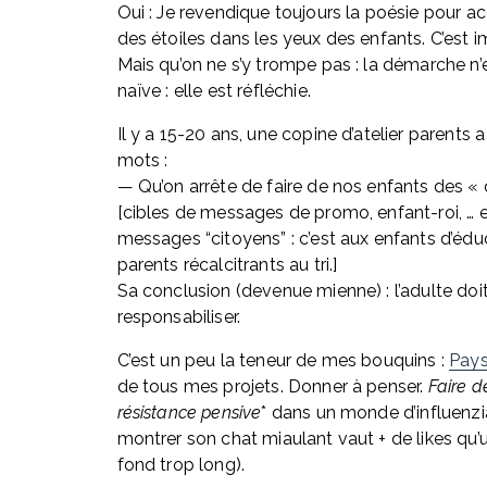
Oui : Je revendique toujours la poésie pour ac
des étoiles dans les yeux des enfants. C’est i
Mais qu’on ne s’y trompe pas : la démarche n’e
naïve : elle est réfléchie.
Il y a 15-20 ans, une copine d’atelier parents a
mots : 
— Qu’on arrête de faire de nos enfants des « c
[cibles de messages de promo, enfant-roi, … e
messages “citoyens” : c’est aux enfants d’éduq
parents récalcitrants au tri.] 
Sa conclusion (devenue mienne) : l’adulte doit
responsabiliser.
C’est un peu la teneur de mes bouquins : 
Pay
de tous mes projets. Donner à penser. 
Faire de
résistance pensive
* dans un monde d’influenzia
montrer son chat miaulant vaut + de likes qu’u
fond trop long).