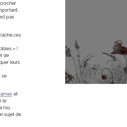
crocher 
mportant. 
st pas 
 lâché ces 
ibles » ! 
t de 
uer leurs 
 se 
sâmes
 et 
 la 
 (où 
n sujet de 