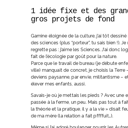
1 idée fixe et des grand
gros projets de fond
Gamine éloignée de la culture, j’ai tôt dessiné 
des sciences (plus “porteur”, tu sais bien !). Je 
regrette pas : j’aime les Sciences. J’ai donc l
fait de l’écologie par goût pour la nature. 
Parce que le travail de bureau (je débute enf
ville) manquait de concret, je choisis la Terre - 
deviens paysanne, par envie, militantisme – et
élever mes enfants, aussi. 
Savais-je où je mettais les pieds ? Avec une 
passée à la ferme, un peu. Mais pas tout à fait
la théorie et la pratique, il y a la vie » disait feu
de ma mère (la relation a fait pffffuit…).
Même si j’ai adoré boulanger, nourrir les Autres