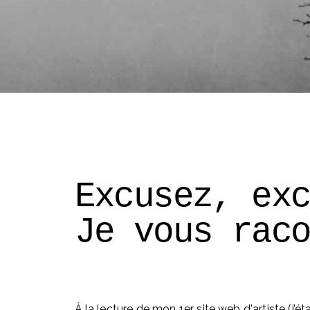
Excusez, ex
Je vous rac
À la lecture de mon 1er site web d'artiste (j’éta