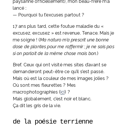
paysanne officiellement), mon beau-frère m’a 
lancé :
— Pourquoi tu t’excuses partout ?
17 ans plus tard, cette foutue maladie du « 
excusez, excusez » est revenue. Tenace. Mais je 
me soigne ! (
Ma naturo m’a prescrit une bonne 
dose de plantes pour me raffermir ; je ne sais pas 
si on parlait de la même chose mais bon.
)
Bref. Ceux qui ont visité mes sites d’avant se 
demanderont peut-être ce qu’il s’est passé. 
Mais où est la couleur de mes images jolies ? 
Où sont mes fleurettes ? Mes 
macrophotographies (
ici
) ? 
Mais globalement, c’est noir et blanc. 
Ça dit les gris de la vie.
de la poésie terrienne