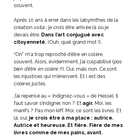
souvent. 
Après 10 ans à errer dans les labyrinthes de la 
création voilà : je crois être arrivée là où je 
devais être. 
Dans l’art conjugué avec 
citoyenneté.
 (Ouh, quel grand mot !).
“On” m'a trop reproché d’être en colère, 
souvent. Alors, évidemment, j’ai culpabilisé (
pas 
bien d’être en colère !!
). Oui, mais non. Ce sont 
les injustices qui m'énervent. Et l est des 
colères justes. 
J’ai repensé au « Indignez-vous » de Hessel. Il 
faut savoir s’indigner, non ? Et 
agir.
 Moi, les 
manifs ? Pas mon kiff. Moi, ce sont les livres. Et 
là, oui, 
je crois être à ma place : autrice. 
Autrice et heureuse. Et fière. Fière de mes 
livres comme de mes pains, avant.