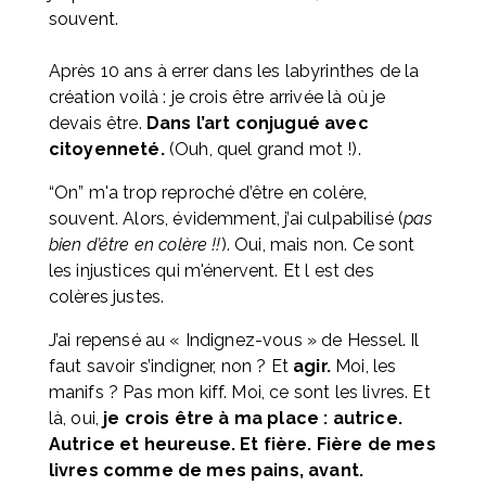
souvent. 
Après 10 ans à errer dans les labyrinthes de la 
création voilà : je crois être arrivée là où je 
devais être. 
Dans l’art conjugué avec 
citoyenneté.
 (Ouh, quel grand mot !).
“On” m'a trop reproché d’être en colère, 
souvent. Alors, évidemment, j’ai culpabilisé (
pas 
bien d’être en colère !!
). Oui, mais non. Ce sont 
les injustices qui m'énervent. Et l est des 
colères justes. 
J’ai repensé au « Indignez-vous » de Hessel. Il 
faut savoir s’indigner, non ? Et 
agir.
 Moi, les 
manifs ? Pas mon kiff. Moi, ce sont les livres. Et 
là, oui, 
je crois être à ma place : autrice. 
Autrice et heureuse. Et fière. Fière de mes 
livres comme de mes pains, avant.