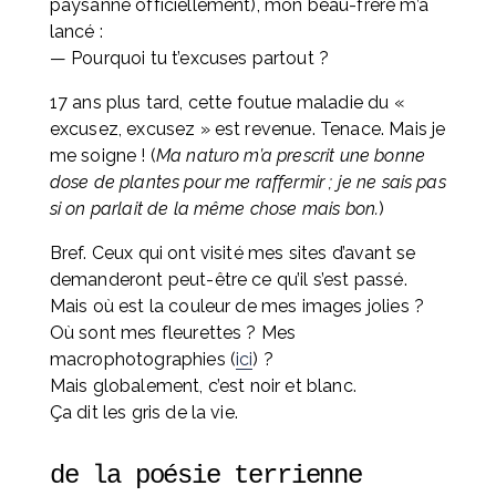
paysanne officiellement), mon beau-frère m’a 
lancé :
— Pourquoi tu t’excuses partout ?
17 ans plus tard, cette foutue maladie du « 
excusez, excusez » est revenue. Tenace. Mais je 
me soigne ! (
Ma naturo m’a prescrit une bonne 
dose de plantes pour me raffermir ; je ne sais pas 
si on parlait de la même chose mais bon.
)
Bref. Ceux qui ont visité mes sites d’avant se 
demanderont peut-être ce qu’il s’est passé. 
Mais où est la couleur de mes images jolies ? 
Où sont mes fleurettes ? Mes 
macrophotographies (
ici
) ? 
Mais globalement, c’est noir et blanc. 
Ça dit les gris de la vie.
de la poésie terrienne