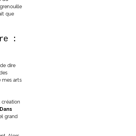
grenouille 
it que 
e : 
de dire 
des 
é mes arts 
 création 
Dans 
el grand 
t. Alors, 