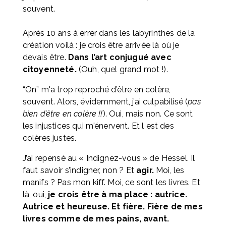
souvent. 
Après 10 ans à errer dans les labyrinthes de la 
création voilà : je crois être arrivée là où je 
devais être. 
Dans l’art conjugué avec 
citoyenneté.
 (Ouh, quel grand mot !).
“On” m'a trop reproché d’être en colère, 
souvent. Alors, évidemment, j’ai culpabilisé (
pas 
bien d’être en colère !!
). Oui, mais non. Ce sont 
les injustices qui m'énervent. Et l est des 
colères justes. 
J’ai repensé au « Indignez-vous » de Hessel. Il 
faut savoir s’indigner, non ? Et 
agir.
 Moi, les 
manifs ? Pas mon kiff. Moi, ce sont les livres. Et 
là, oui, 
je crois être à ma place : autrice. 
Autrice et heureuse. Et fière. Fière de mes 
livres comme de mes pains, avant.