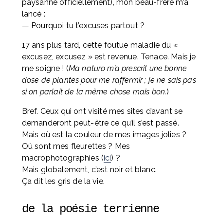
paysanne officiellement), mon beau-frère m’a 
lancé :
— Pourquoi tu t’excuses partout ?
17 ans plus tard, cette foutue maladie du « 
excusez, excusez » est revenue. Tenace. Mais je 
me soigne ! (
Ma naturo m’a prescrit une bonne 
dose de plantes pour me raffermir ; je ne sais pas 
si on parlait de la même chose mais bon.
)
Bref. Ceux qui ont visité mes sites d’avant se 
demanderont peut-être ce qu’il s’est passé. 
Mais où est la couleur de mes images jolies ? 
Où sont mes fleurettes ? Mes 
macrophotographies (
ici
) ? 
Mais globalement, c’est noir et blanc. 
Ça dit les gris de la vie.
de la poésie terrienne