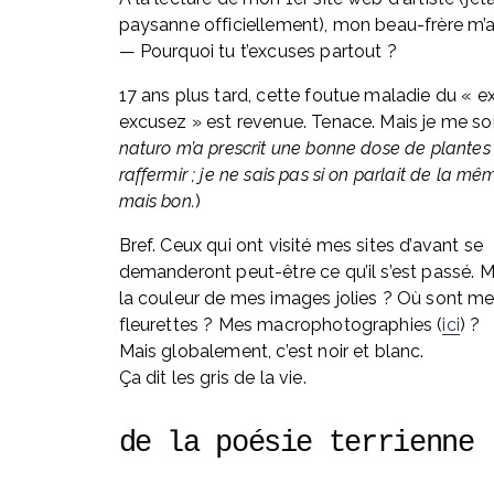
paysanne officiellement), mon beau-frère m’a
— Pourquoi tu t’excuses partout ?
17 ans plus tard, cette foutue maladie du « ex
excusez » est revenue. Tenace. Mais je me soi
naturo m’a prescrit une bonne dose de plantes
raffermir ; je ne sais pas si on parlait de la mê
mais bon.
)
Bref. Ceux qui ont visité mes sites d’avant se 
demanderont peut-être ce qu’il s’est passé. Ma
la couleur de mes images jolies ? Où sont me
fleurettes ? Mes macrophotographies (
ici
) ? 
Mais globalement, c’est noir et blanc. 
Ça dit les gris de la vie.
de la poésie terrienne