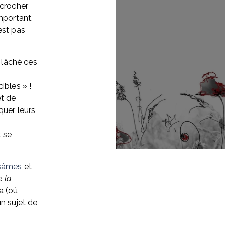
crocher 
mportant. 
st pas 
 lâché ces 
ibles » ! 
t de 
uer leurs 
 se 
sâmes
 et 
 la 
 (où 
n sujet de 