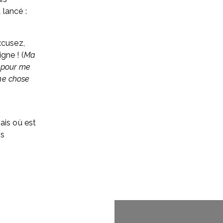
 lancé :
cusez, 
gne ! (
Ma 
 pour me 
me chose 
is où est 
s 