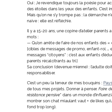
Oui : Je revendique toujours la poésie pour ac
des étoiles dans les yeux des enfants. C’est i
Mais qu’on ne s’y trompe pas : la démarche n’e
naïve : elle est réfléchie.
Il y a 15-20 ans, une copine d’atelier parents a
mots : 
— Qu’on arrête de faire de nos enfants des « c
[cibles de messages de promo, enfant-roi, … e
messages “citoyens” : c’est aux enfants d’éduq
parents récalcitrants au tri.] 
Sa conclusion (devenue mienne) : l’adulte doit
responsabiliser.
C’est un peu la teneur de mes bouquins : 
Pay
de tous mes projets. Donner à penser. 
Faire de
résistance pensive
* dans un monde d’influenzia
montrer son chat miaulant vaut + de likes qu’u
fond trop long).