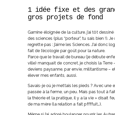
1 idée fixe et des grand
gros projets de fond
Gamine éloignée de la culture, j’ai tôt dessiné 
des sciences (plus “porteur”, tu sais bien !). Je 
regrette pas : j’aime les Sciences. J’ai donc l
fait de l’écologie par goût pour la nature. 
Parce que le travail de bureau (je débute enf
ville) manquait de concret, je choisis la Terre - 
deviens paysanne, par envie, militantisme – et
élever mes enfants, aussi. 
Savais-je où je mettais les pieds ? Avec une 
passée à la ferme, un peu. Mais pas tout à fait
la théorie et la pratique, il y a la vie » disait feu
de ma mère (la relation a fait pffffuit…).
Même si j’ai adoré boulanger, nourrir les Autres