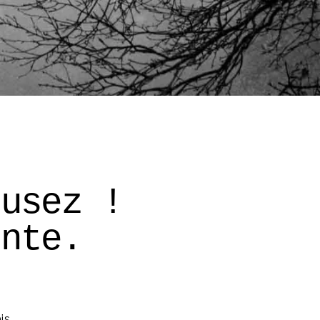
cusez ! 
onte. 
is 