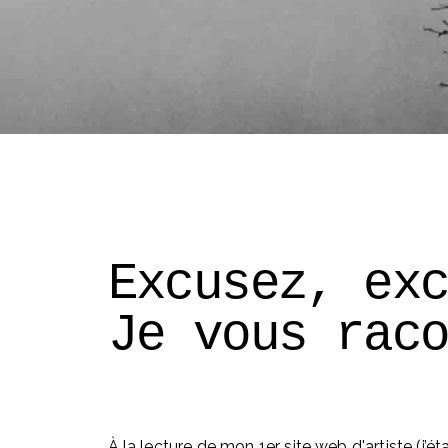
Excusez, ex
Je vous rac
À la lecture de mon 1er site web d'artiste (j’éta