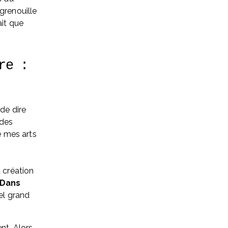
grenouille 
it que 
e : 
de dire 
des 
é mes arts 
 création 
Dans 
el grand 
t. Alors, 