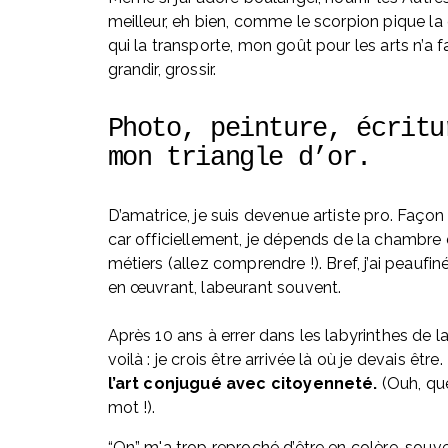
meilleur, eh bien, comme le scorpion pique la 
qui la transporte, mon goût pour les arts n’a fa
grandir, grossir.
Photo, peinture, écritur
mon triangle d’or. 
D’amatrice, je suis devenue artiste pro. Façon 
car officiellement, je dépends de la chambre 
métiers (allez comprendre !). Bref, j’ai peaufin
en œuvrant, labeurant souvent. 
Après 10 ans à errer dans les labyrinthes de la
voilà : je crois être arrivée là où je devais être. 
l’art conjugué avec citoyenneté.
 (Ouh, qu
mot !).
“On” m'a trop reproché d’être en colère, souven