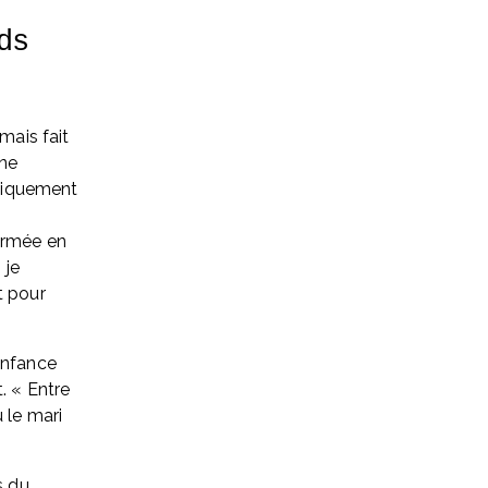
s 
mais fait 
ne 
ogiquement 
ermée en 
je 
 pour 
enfance 
. « Entre 
 le mari 
 du 