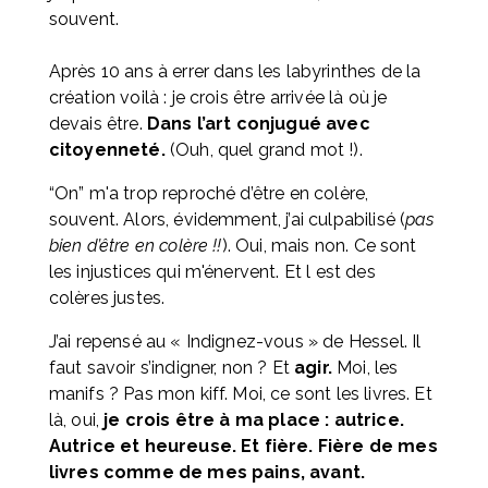
souvent. 
Après 10 ans à errer dans les labyrinthes de la 
création voilà : je crois être arrivée là où je 
devais être. 
Dans l’art conjugué avec 
citoyenneté.
 (Ouh, quel grand mot !).
“On” m'a trop reproché d’être en colère, 
souvent. Alors, évidemment, j’ai culpabilisé (
pas 
bien d’être en colère !!
). Oui, mais non. Ce sont 
les injustices qui m'énervent. Et l est des 
colères justes. 
J’ai repensé au « Indignez-vous » de Hessel. Il 
faut savoir s’indigner, non ? Et 
agir.
 Moi, les 
manifs ? Pas mon kiff. Moi, ce sont les livres. Et 
là, oui, 
je crois être à ma place : autrice. 
Autrice et heureuse. Et fière. Fière de mes 
livres comme de mes pains, avant.