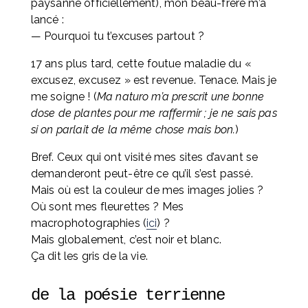
paysanne officiellement), mon beau-frère m’a 
lancé :
— Pourquoi tu t’excuses partout ?
17 ans plus tard, cette foutue maladie du « 
excusez, excusez » est revenue. Tenace. Mais je 
me soigne ! (
Ma naturo m’a prescrit une bonne 
dose de plantes pour me raffermir ; je ne sais pas 
si on parlait de la même chose mais bon.
)
Bref. Ceux qui ont visité mes sites d’avant se 
demanderont peut-être ce qu’il s’est passé. 
Mais où est la couleur de mes images jolies ? 
Où sont mes fleurettes ? Mes 
macrophotographies (
ici
) ? 
Mais globalement, c’est noir et blanc. 
Ça dit les gris de la vie.
de la poésie terrienne