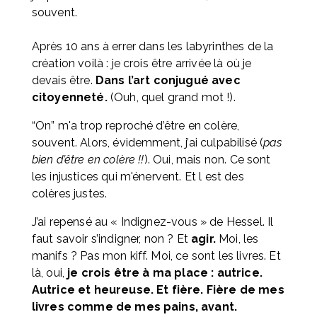
souvent. 
Après 10 ans à errer dans les labyrinthes de la 
création voilà : je crois être arrivée là où je 
devais être. 
Dans l’art conjugué avec 
citoyenneté.
 (Ouh, quel grand mot !).
“On” m'a trop reproché d’être en colère, 
souvent. Alors, évidemment, j’ai culpabilisé (
pas 
bien d’être en colère !!
). Oui, mais non. Ce sont 
les injustices qui m'énervent. Et l est des 
colères justes. 
J’ai repensé au « Indignez-vous » de Hessel. Il 
faut savoir s’indigner, non ? Et 
agir.
 Moi, les 
manifs ? Pas mon kiff. Moi, ce sont les livres. Et 
là, oui, 
je crois être à ma place : autrice. 
Autrice et heureuse. Et fière. Fière de mes 
livres comme de mes pains, avant.