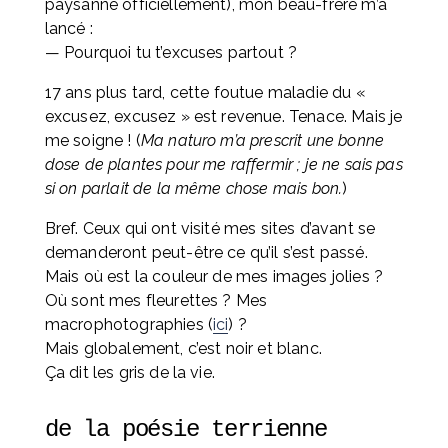
paysanne officiellement), mon beau-frère m’a 
lancé :
— Pourquoi tu t’excuses partout ?
17 ans plus tard, cette foutue maladie du « 
excusez, excusez » est revenue. Tenace. Mais je 
me soigne ! (
Ma naturo m’a prescrit une bonne 
dose de plantes pour me raffermir ; je ne sais pas 
si on parlait de la même chose mais bon.
)
Bref. Ceux qui ont visité mes sites d’avant se 
demanderont peut-être ce qu’il s’est passé. 
Mais où est la couleur de mes images jolies ? 
Où sont mes fleurettes ? Mes 
macrophotographies (
ici
) ? 
Mais globalement, c’est noir et blanc. 
Ça dit les gris de la vie.
de la poésie terrienne