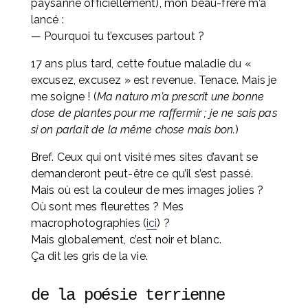
paysanne officiellement), mon beau-frère m’a 
lancé :
— Pourquoi tu t’excuses partout ?
17 ans plus tard, cette foutue maladie du « 
excusez, excusez » est revenue. Tenace. Mais je 
me soigne ! (
Ma naturo m’a prescrit une bonne 
dose de plantes pour me raffermir ; je ne sais pas 
si on parlait de la même chose mais bon.
)
Bref. Ceux qui ont visité mes sites d’avant se 
demanderont peut-être ce qu’il s’est passé. 
Mais où est la couleur de mes images jolies ? 
Où sont mes fleurettes ? Mes 
macrophotographies (
ici
) ? 
Mais globalement, c’est noir et blanc. 
Ça dit les gris de la vie.
de la poésie terrienne