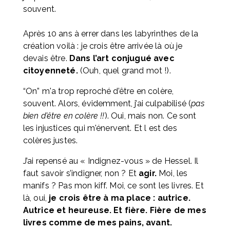
souvent. 
Après 10 ans à errer dans les labyrinthes de la 
création voilà : je crois être arrivée là où je 
devais être. 
Dans l’art conjugué avec 
citoyenneté.
 (Ouh, quel grand mot !).
“On” m'a trop reproché d’être en colère, 
souvent. Alors, évidemment, j’ai culpabilisé (
pas 
bien d’être en colère !!
). Oui, mais non. Ce sont 
les injustices qui m'énervent. Et l est des 
colères justes. 
J’ai repensé au « Indignez-vous » de Hessel. Il 
faut savoir s’indigner, non ? Et 
agir.
 Moi, les 
manifs ? Pas mon kiff. Moi, ce sont les livres. Et 
là, oui, 
je crois être à ma place : autrice. 
Autrice et heureuse. Et fière. Fière de mes 
livres comme de mes pains, avant.