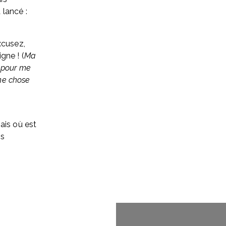
 lancé :
cusez, 
gne ! (
Ma 
 pour me 
me chose 
is où est 
s 