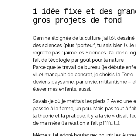
1 idée fixe et des grand
gros projets de fond
Gamine éloignée de la culture, j’ai tôt dessiné 
des sciences (plus “porteur”, tu sais bien !). Je 
regrette pas : j’aime les Sciences. J’ai donc l
fait de l’écologie par goût pour la nature. 
Parce que le travail de bureau (je débute enf
ville) manquait de concret, je choisis la Terre - 
deviens paysanne, par envie, militantisme – et
élever mes enfants, aussi. 
Savais-je où je mettais les pieds ? Avec une 
passée à la ferme, un peu. Mais pas tout à fait
la théorie et la pratique, il y a la vie » disait feu
de ma mère (la relation a fait pffffuit…).
Même si j’ai adoré boulanger, nourrir les Autres