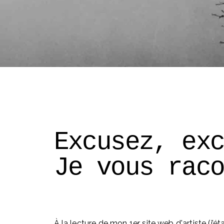
Excusez, ex
Je vous rac
À la lecture de mon 1er site web d'artiste (j’éta