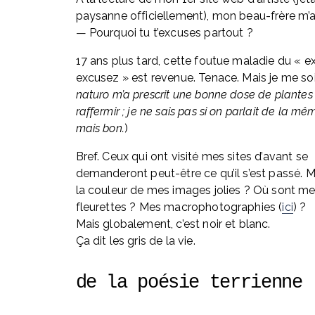
paysanne officiellement), mon beau-frère m’a
— Pourquoi tu t’excuses partout ?
17 ans plus tard, cette foutue maladie du « ex
excusez » est revenue. Tenace. Mais je me soi
naturo m’a prescrit une bonne dose de plantes
raffermir ; je ne sais pas si on parlait de la mê
mais bon.
)
Bref. Ceux qui ont visité mes sites d’avant se 
demanderont peut-être ce qu’il s’est passé. Ma
la couleur de mes images jolies ? Où sont me
fleurettes ? Mes macrophotographies (
ici
) ? 
Mais globalement, c’est noir et blanc. 
Ça dit les gris de la vie.
de la poésie terrienne