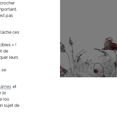
crocher 
mportant. 
st pas 
 lâché ces 
ibles » ! 
t de 
uer leurs 
 se 
sâmes
 et 
 la 
 (où 
n sujet de 