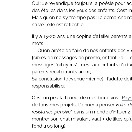
Oui : Je revendique toujours la poésie pour ac
des étoiles dans les yeux des enfants. C’est i
Mais qu’on ne s’y trompe pas : la démarche n’e
naïve : elle est réfléchie.
Il y a 15-20 ans, une copine d’atelier parents a
mots : 
— Qu’on arrête de faire de nos enfants des « c
[cibles de messages de promo, enfant-roi, … e
messages “citoyens” : c’est aux enfants d’éduq
parents récalcitrants au tri.] 
Sa conclusion (devenue mienne) : l’adulte doit
responsabiliser.
C’est un peu la teneur de mes bouquins : 
Pay
de tous mes projets. Donner à penser. 
Faire de
résistance pensive
* dans un monde d’influenzia
montrer son chat miaulant vaut + de likes qu’u
fond trop long).