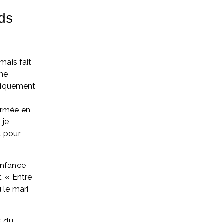
s 
mais fait 
ne 
ogiquement 
ermée en 
je 
 pour 
enfance 
. « Entre 
 le mari 
 du 