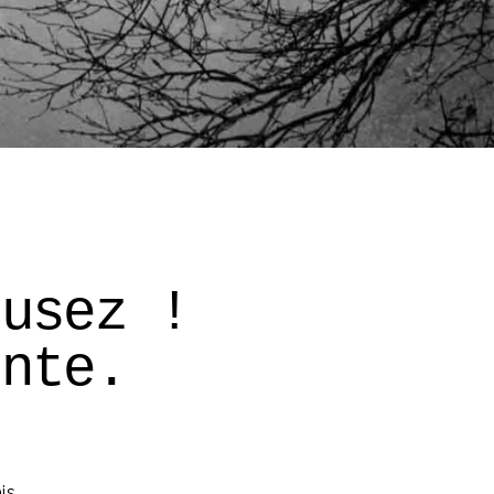
cusez ! 
onte. 
is 