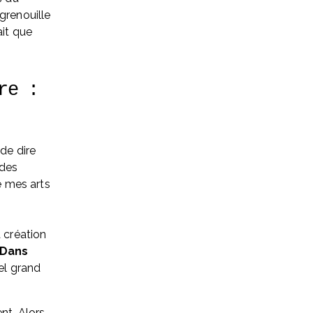
grenouille 
it que 
e : 
de dire 
des 
é mes arts 
 création 
Dans 
el grand 
t. Alors, 