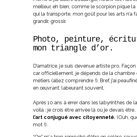
meilleur, eh bien, comme le scorpion pique la 
qui la transporte, mon goût pour les arts n’a fa
grandir, grossir.
Photo, peinture, écritur
mon triangle d’or. 
D’amatrice, je suis devenue artiste pro. Façon 
car officiellement, je dépends de la chambre 
métiers (allez comprendre !). Bref, j’ai peaufin
en œuvrant, labeurant souvent. 
Après 10 ans à errer dans les labyrinthes de la
voilà : je crois être arrivée là où je devais être. 
l’art conjugué avec citoyenneté.
 (Ouh, qu
mot !).
“On” m'a trop reproché d’être en colère, souven