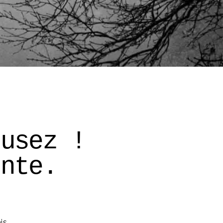
cusez ! 
onte. 
is 