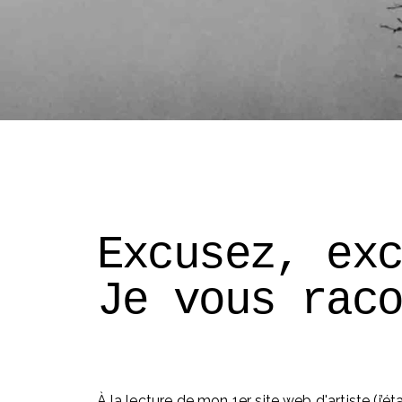
Excusez, ex
Je vous rac
À la lecture de mon 1er site web d'artiste (j’éta