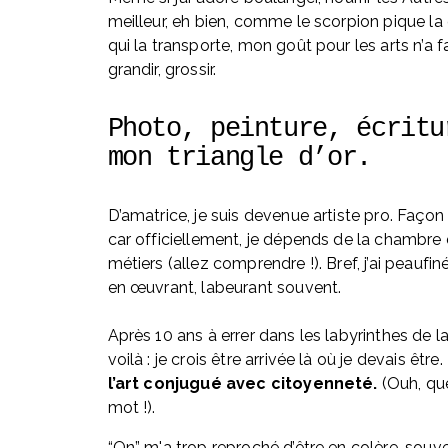
meilleur, eh bien, comme le scorpion pique la 
qui la transporte, mon goût pour les arts n’a fa
grandir, grossir.
Photo, peinture, écritur
mon triangle d’or. 
D’amatrice, je suis devenue artiste pro. Façon 
car officiellement, je dépends de la chambre 
métiers (allez comprendre !). Bref, j’ai peaufin
en œuvrant, labeurant souvent. 
Après 10 ans à errer dans les labyrinthes de la
voilà : je crois être arrivée là où je devais être. 
l’art conjugué avec citoyenneté.
 (Ouh, qu
mot !).
“On” m'a trop reproché d’être en colère, souven