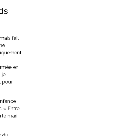
s 
mais fait 
ne 
ogiquement 
ermée en 
je 
 pour 
enfance 
. « Entre 
 le mari 
 du 