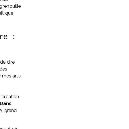
grenouille 
it que 
e : 
de dire 
des 
é mes arts 
 création 
Dans 
el grand 
t. Alors, 