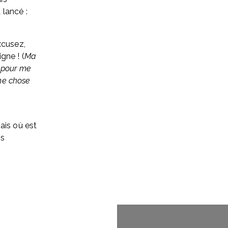
 lancé :
cusez, 
gne ! (
Ma 
 pour me 
me chose 
is où est 
s 