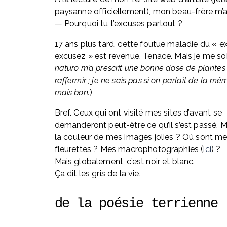
paysanne officiellement), mon beau-frère m’a
— Pourquoi tu t’excuses partout ?
17 ans plus tard, cette foutue maladie du « ex
excusez » est revenue. Tenace. Mais je me soi
naturo m’a prescrit une bonne dose de plantes
raffermir ; je ne sais pas si on parlait de la mê
mais bon.
)
Bref. Ceux qui ont visité mes sites d’avant se 
demanderont peut-être ce qu’il s’est passé. Ma
la couleur de mes images jolies ? Où sont me
fleurettes ? Mes macrophotographies (
ici
) ? 
Mais globalement, c’est noir et blanc. 
Ça dit les gris de la vie.
de la poésie terrienne