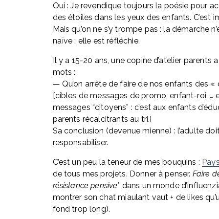
Oui : Je revendique toujours la poésie pour ac
des étoiles dans les yeux des enfants. C’est i
Mais qu’on ne s’y trompe pas : la démarche n’e
naïve : elle est réfléchie.
Il y a 15-20 ans, une copine d’atelier parents a
mots : 
— Qu’on arrête de faire de nos enfants des « c
[cibles de messages de promo, enfant-roi, … e
messages “citoyens” : c’est aux enfants d’éduq
parents récalcitrants au tri.] 
Sa conclusion (devenue mienne) : l’adulte doit
responsabiliser.
C’est un peu la teneur de mes bouquins : 
Pay
de tous mes projets. Donner à penser. 
Faire de
résistance pensive
* dans un monde d’influenzia
montrer son chat miaulant vaut + de likes qu’u
fond trop long).