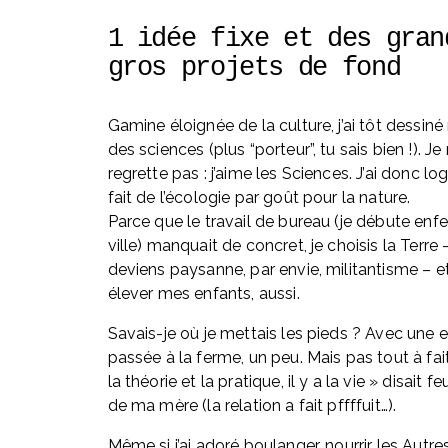
1 idée fixe et des grand
gros projets de fond
Gamine éloignée de la culture, j’ai tôt dessiné 
des sciences (plus “porteur”, tu sais bien !). Je 
regrette pas : j’aime les Sciences. J’ai donc l
fait de l’écologie par goût pour la nature. 
Parce que le travail de bureau (je débute enf
ville) manquait de concret, je choisis la Terre - 
deviens paysanne, par envie, militantisme – et
élever mes enfants, aussi. 
Savais-je où je mettais les pieds ? Avec une 
passée à la ferme, un peu. Mais pas tout à fait
la théorie et la pratique, il y a la vie » disait feu
de ma mère (la relation a fait pffffuit…).
Même si j’ai adoré boulanger, nourrir les Autres