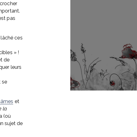
crocher 
mportant. 
st pas 
 lâché ces 
ibles » ! 
t de 
uer leurs 
 se 
sâmes
 et 
 la 
 (où 
n sujet de 