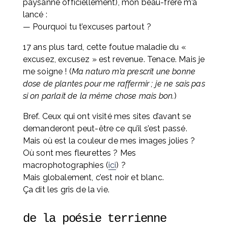
paysanne officiellement), mon beau-frère m’a 
lancé :
— Pourquoi tu t’excuses partout ?
17 ans plus tard, cette foutue maladie du « 
excusez, excusez » est revenue. Tenace. Mais je 
me soigne ! (
Ma naturo m’a prescrit une bonne 
dose de plantes pour me raffermir ; je ne sais pas 
si on parlait de la même chose mais bon.
)
Bref. Ceux qui ont visité mes sites d’avant se 
demanderont peut-être ce qu’il s’est passé. 
Mais où est la couleur de mes images jolies ? 
Où sont mes fleurettes ? Mes 
macrophotographies (
ici
) ? 
Mais globalement, c’est noir et blanc. 
Ça dit les gris de la vie.
de la poésie terrienne