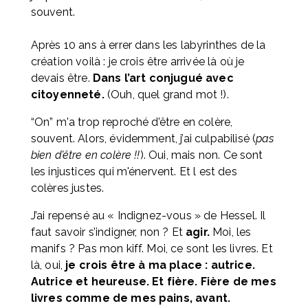
souvent. 
Après 10 ans à errer dans les labyrinthes de la 
création voilà : je crois être arrivée là où je 
devais être. 
Dans l’art conjugué avec 
citoyenneté.
 (Ouh, quel grand mot !).
“On” m'a trop reproché d’être en colère, 
souvent. Alors, évidemment, j’ai culpabilisé (
pas 
bien d’être en colère !!
). Oui, mais non. Ce sont 
les injustices qui m'énervent. Et l est des 
colères justes. 
J’ai repensé au « Indignez-vous » de Hessel. Il 
faut savoir s’indigner, non ? Et 
agir.
 Moi, les 
manifs ? Pas mon kiff. Moi, ce sont les livres. Et 
là, oui, 
je crois être à ma place : autrice. 
Autrice et heureuse. Et fière. Fière de mes 
livres comme de mes pains, avant.