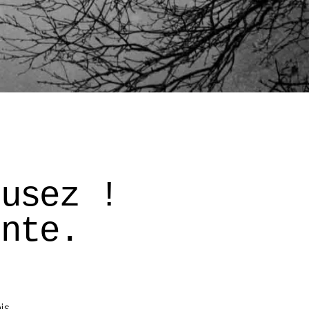
cusez ! 
onte. 
is 