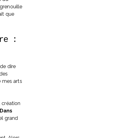
grenouille 
it que 
e : 
de dire 
des 
é mes arts 
 création 
Dans 
el grand 
t. Alors, 