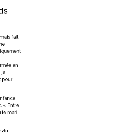
s 
mais fait 
ne 
ogiquement 
ermée en 
je 
 pour 
enfance 
. « Entre 
 le mari 
 du 