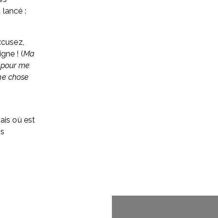
 lancé :
cusez, 
gne ! (
Ma 
 pour me 
me chose 
is où est 
s 