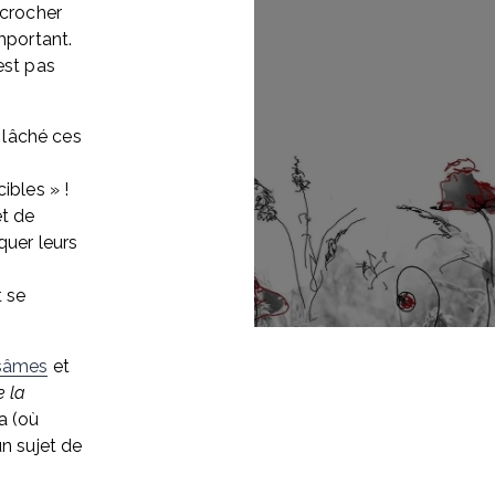
crocher 
mportant. 
st pas 
 lâché ces 
ibles » ! 
t de 
uer leurs 
 se 
sâmes
 et 
 la 
 (où 
n sujet de 