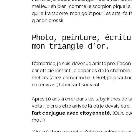
meilleur, eh bien, comme le scorpion pique la 
qui la transporte, mon goût pour les arts n’a fa
grandir, grossir.
Photo, peinture, écritur
mon triangle d’or. 
D’amatrice, je suis devenue artiste pro. Façon 
car officiellement, je dépends de la chambre 
métiers (allez comprendre !). Bref, j’ai peaufin
en œuvrant, labeurant souvent. 
Après 10 ans à errer dans les labyrinthes de la
voilà : je crois être arrivée là où je devais être. 
l’art conjugué avec citoyenneté.
 (Ouh, qu
mot !).
“On” m'a trop reproché d’être en colère, souven