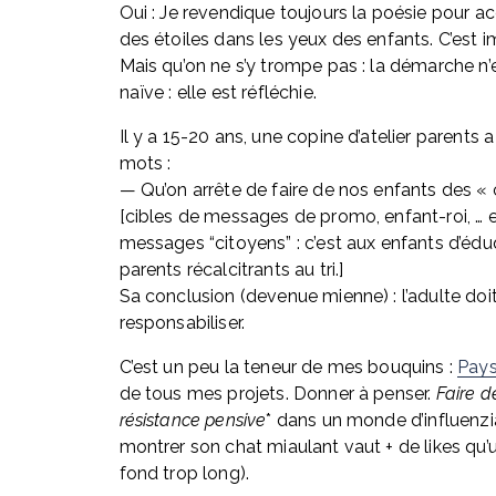
Oui : Je revendique toujours la poésie pour ac
des étoiles dans les yeux des enfants. C’est i
Mais qu’on ne s’y trompe pas : la démarche n’e
naïve : elle est réfléchie.
Il y a 15-20 ans, une copine d’atelier parents a
mots : 
— Qu’on arrête de faire de nos enfants des « c
[cibles de messages de promo, enfant-roi, … e
messages “citoyens” : c’est aux enfants d’éduq
parents récalcitrants au tri.] 
Sa conclusion (devenue mienne) : l’adulte doit
responsabiliser.
C’est un peu la teneur de mes bouquins : 
Pay
de tous mes projets. Donner à penser. 
Faire de
résistance pensive
* dans un monde d’influenzia
montrer son chat miaulant vaut + de likes qu’u
fond trop long).