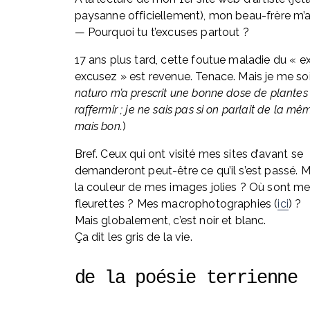
paysanne officiellement), mon beau-frère m’a
— Pourquoi tu t’excuses partout ?
17 ans plus tard, cette foutue maladie du « ex
excusez » est revenue. Tenace. Mais je me soi
naturo m’a prescrit une bonne dose de plantes
raffermir ; je ne sais pas si on parlait de la mê
mais bon.
)
Bref. Ceux qui ont visité mes sites d’avant se 
demanderont peut-être ce qu’il s’est passé. Ma
la couleur de mes images jolies ? Où sont me
fleurettes ? Mes macrophotographies (
ici
) ? 
Mais globalement, c’est noir et blanc. 
Ça dit les gris de la vie.
de la poésie terrienne