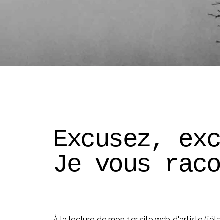
Excusez, ex
Je vous rac
À la lecture de mon 1er site web d'artiste (j’éta