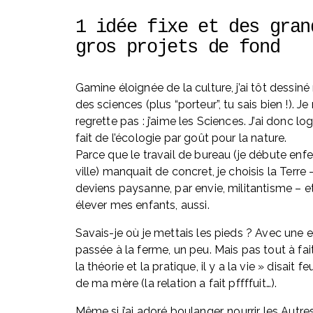
1 idée fixe et des grand
gros projets de fond
Gamine éloignée de la culture, j’ai tôt dessiné 
des sciences (plus “porteur”, tu sais bien !). Je 
regrette pas : j’aime les Sciences. J’ai donc l
fait de l’écologie par goût pour la nature. 
Parce que le travail de bureau (je débute enf
ville) manquait de concret, je choisis la Terre - 
deviens paysanne, par envie, militantisme – et
élever mes enfants, aussi. 
Savais-je où je mettais les pieds ? Avec une 
passée à la ferme, un peu. Mais pas tout à fait
la théorie et la pratique, il y a la vie » disait feu
de ma mère (la relation a fait pffffuit…).
Même si j’ai adoré boulanger, nourrir les Autres