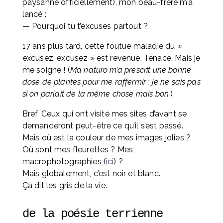
paysanne officiellement), mon beau-frère m’a 
lancé :
— Pourquoi tu t’excuses partout ?
17 ans plus tard, cette foutue maladie du « 
excusez, excusez » est revenue. Tenace. Mais je 
me soigne ! (
Ma naturo m’a prescrit une bonne 
dose de plantes pour me raffermir ; je ne sais pas 
si on parlait de la même chose mais bon.
)
Bref. Ceux qui ont visité mes sites d’avant se 
demanderont peut-être ce qu’il s’est passé. 
Mais où est la couleur de mes images jolies ? 
Où sont mes fleurettes ? Mes 
macrophotographies (
ici
) ? 
Mais globalement, c’est noir et blanc. 
Ça dit les gris de la vie.
de la poésie terrienne