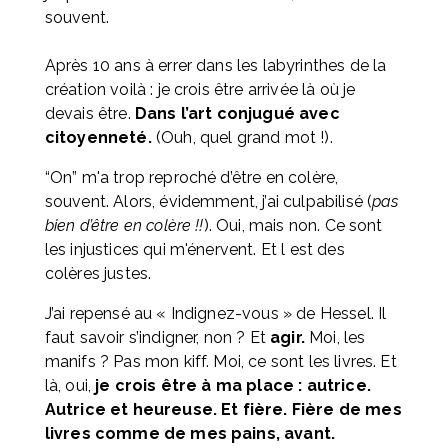
souvent. 
Après 10 ans à errer dans les labyrinthes de la 
création voilà : je crois être arrivée là où je 
devais être. 
Dans l’art conjugué avec 
citoyenneté.
 (Ouh, quel grand mot !).
“On” m'a trop reproché d’être en colère, 
souvent. Alors, évidemment, j’ai culpabilisé (
pas 
bien d’être en colère !!
). Oui, mais non. Ce sont 
les injustices qui m'énervent. Et l est des 
colères justes. 
J’ai repensé au « Indignez-vous » de Hessel. Il 
faut savoir s’indigner, non ? Et 
agir.
 Moi, les 
manifs ? Pas mon kiff. Moi, ce sont les livres. Et 
là, oui, 
je crois être à ma place : autrice. 
Autrice et heureuse. Et fière. Fière de mes 
livres comme de mes pains, avant.