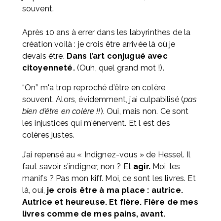
souvent. 
Après 10 ans à errer dans les labyrinthes de la 
création voilà : je crois être arrivée là où je 
devais être. 
Dans l’art conjugué avec 
citoyenneté.
 (Ouh, quel grand mot !).
“On” m'a trop reproché d’être en colère, 
souvent. Alors, évidemment, j’ai culpabilisé (
pas 
bien d’être en colère !!
). Oui, mais non. Ce sont 
les injustices qui m'énervent. Et l est des 
colères justes. 
J’ai repensé au « Indignez-vous » de Hessel. Il 
faut savoir s’indigner, non ? Et 
agir.
 Moi, les 
manifs ? Pas mon kiff. Moi, ce sont les livres. Et 
là, oui, 
je crois être à ma place : autrice. 
Autrice et heureuse. Et fière. Fière de mes 
livres comme de mes pains, avant.