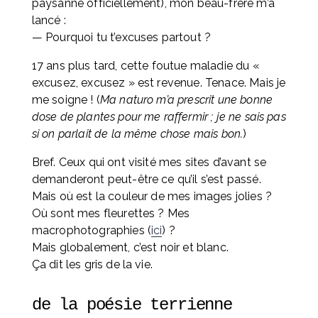
paysanne officiellement), mon beau-frère m’a 
lancé :
— Pourquoi tu t’excuses partout ?
17 ans plus tard, cette foutue maladie du « 
excusez, excusez » est revenue. Tenace. Mais je 
me soigne ! (
Ma naturo m’a prescrit une bonne 
dose de plantes pour me raffermir ; je ne sais pas 
si on parlait de la même chose mais bon.
)
Bref. Ceux qui ont visité mes sites d’avant se 
demanderont peut-être ce qu’il s’est passé. 
Mais où est la couleur de mes images jolies ? 
Où sont mes fleurettes ? Mes 
macrophotographies (
ici
) ? 
Mais globalement, c’est noir et blanc. 
Ça dit les gris de la vie.
de la poésie terrienne