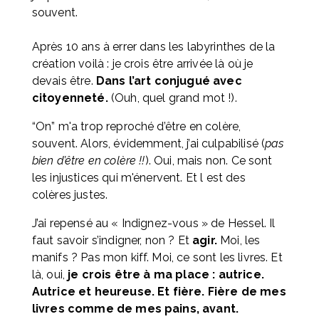
souvent. 
Après 10 ans à errer dans les labyrinthes de la 
création voilà : je crois être arrivée là où je 
devais être. 
Dans l’art conjugué avec 
citoyenneté.
 (Ouh, quel grand mot !).
“On” m'a trop reproché d’être en colère, 
souvent. Alors, évidemment, j’ai culpabilisé (
pas 
bien d’être en colère !!
). Oui, mais non. Ce sont 
les injustices qui m'énervent. Et l est des 
colères justes. 
J’ai repensé au « Indignez-vous » de Hessel. Il 
faut savoir s’indigner, non ? Et 
agir.
 Moi, les 
manifs ? Pas mon kiff. Moi, ce sont les livres. Et 
là, oui, 
je crois être à ma place : autrice. 
Autrice et heureuse. Et fière. Fière de mes 
livres comme de mes pains, avant.