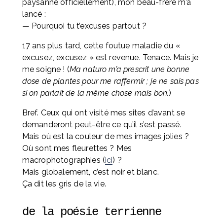
paysanne officiellement), mon beau-frère m’a 
lancé :
— Pourquoi tu t’excuses partout ?
17 ans plus tard, cette foutue maladie du « 
excusez, excusez » est revenue. Tenace. Mais je 
me soigne ! (
Ma naturo m’a prescrit une bonne 
dose de plantes pour me raffermir ; je ne sais pas 
si on parlait de la même chose mais bon.
)
Bref. Ceux qui ont visité mes sites d’avant se 
demanderont peut-être ce qu’il s’est passé. 
Mais où est la couleur de mes images jolies ? 
Où sont mes fleurettes ? Mes 
macrophotographies (
ici
) ? 
Mais globalement, c’est noir et blanc. 
Ça dit les gris de la vie.
de la poésie terrienne