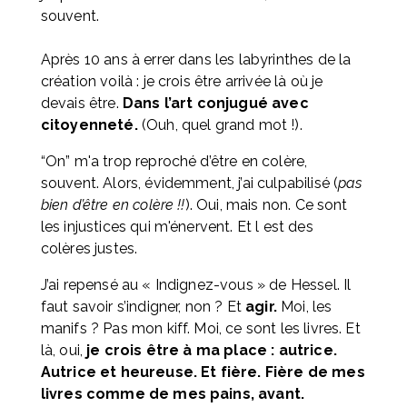
souvent. 
Après 10 ans à errer dans les labyrinthes de la 
création voilà : je crois être arrivée là où je 
devais être. 
Dans l’art conjugué avec 
citoyenneté.
 (Ouh, quel grand mot !).
“On” m'a trop reproché d’être en colère, 
souvent. Alors, évidemment, j’ai culpabilisé (
pas 
bien d’être en colère !!
). Oui, mais non. Ce sont 
les injustices qui m'énervent. Et l est des 
colères justes. 
J’ai repensé au « Indignez-vous » de Hessel. Il 
faut savoir s’indigner, non ? Et 
agir.
 Moi, les 
manifs ? Pas mon kiff. Moi, ce sont les livres. Et 
là, oui, 
je crois être à ma place : autrice. 
Autrice et heureuse. Et fière. Fière de mes 
livres comme de mes pains, avant.