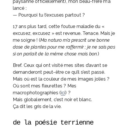
paysanne officiellement), mon beau-frère m’a 
lancé :
— Pourquoi tu t’excuses partout ?
17 ans plus tard, cette foutue maladie du « 
excusez, excusez » est revenue. Tenace. Mais je 
me soigne ! (
Ma naturo m’a prescrit une bonne 
dose de plantes pour me raffermir ; je ne sais pas 
si on parlait de la même chose mais bon.
)
Bref. Ceux qui ont visité mes sites d’avant se 
demanderont peut-être ce qu’il s’est passé. 
Mais où est la couleur de mes images jolies ? 
Où sont mes fleurettes ? Mes 
macrophotographies (
ici
) ? 
Mais globalement, c’est noir et blanc. 
Ça dit les gris de la vie.
de la poésie terrienne