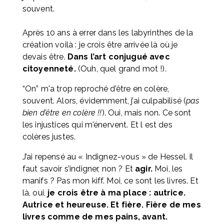
souvent. 
Après 10 ans à errer dans les labyrinthes de la 
création voilà : je crois être arrivée là où je 
devais être. 
Dans l’art conjugué avec 
citoyenneté.
 (Ouh, quel grand mot !).
“On” m'a trop reproché d’être en colère, 
souvent. Alors, évidemment, j’ai culpabilisé (
pas 
bien d’être en colère !!
). Oui, mais non. Ce sont 
les injustices qui m'énervent. Et l est des 
colères justes. 
J’ai repensé au « Indignez-vous » de Hessel. Il 
faut savoir s’indigner, non ? Et 
agir.
 Moi, les 
manifs ? Pas mon kiff. Moi, ce sont les livres. Et 
là, oui, 
je crois être à ma place : autrice. 
Autrice et heureuse. Et fière. Fière de mes 
livres comme de mes pains, avant.