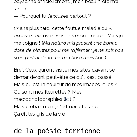
paysanne officiellement), mon beau-frère m’a 
lancé :
— Pourquoi tu t’excuses partout ?
17 ans plus tard, cette foutue maladie du « 
excusez, excusez » est revenue. Tenace. Mais je 
me soigne ! (
Ma naturo m’a prescrit une bonne 
dose de plantes pour me raffermir ; je ne sais pas 
si on parlait de la même chose mais bon.
)
Bref. Ceux qui ont visité mes sites d’avant se 
demanderont peut-être ce qu’il s’est passé. 
Mais où est la couleur de mes images jolies ? 
Où sont mes fleurettes ? Mes 
macrophotographies (
ici
) ? 
Mais globalement, c’est noir et blanc. 
Ça dit les gris de la vie.
de la poésie terrienne