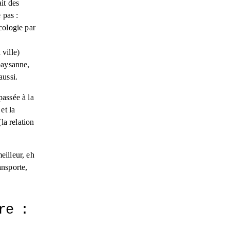
it des 
 pas : 
cologie par 
ville) 
paysanne, 
aussi. 
assée à la 
t la 
la relation 
illeur, eh 
nsporte, 
e : 