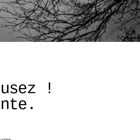
cusez ! 
onte. 
sanne 