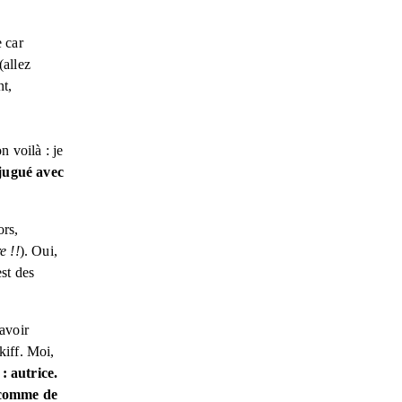
 car 
allez 
t, 
 voilà : je 
jugué avec 
rs, 
e !!
). Oui, 
st des 
avoir 
iff. Moi, 
: autrice. 
 comme de 