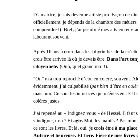
D’amatrice, je suis devenue artiste pro. Façon de dire
officiellement, je dépends de la chambre des métiers (
comprendre !). Bref, j’ai peaufiné mes arts en œuvran
labeurant souvent. 
Après 10 ans à errer dans les labyrinthes de la création
crois être arrivée là où je devais être. 
Dans l’art con
citoyenneté.
 (Ouh, quel grand mot !).
“On” m'a trop reproché d’être en colère, souvent. Alo
évidemment, j’ai culpabilisé (
pas bien d’être en colèr
mais non. Ce sont les injustices qui m'énervent. Et l e
colères justes. 
J’ai repensé au « Indignez-vous » de Hessel. Il faut s
s’indigner, non ? Et 
agir.
 Moi, les manifs ? Pas mon k
ce sont les livres. Et là, oui, 
je crois être à ma place 
Autrice et heureuse. Et fière. Fière de mes livres