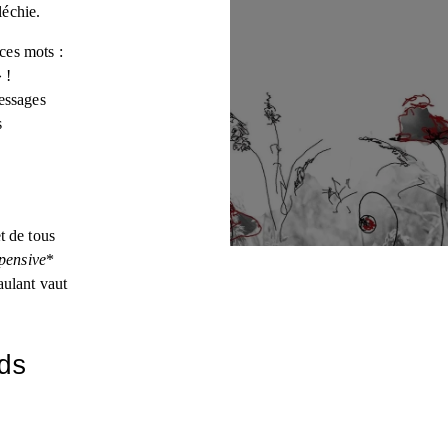
léchie.
ces mots : 
 ! 
ssages 
 
et de tous 
 pensive
* 
ulant vaut 
s 