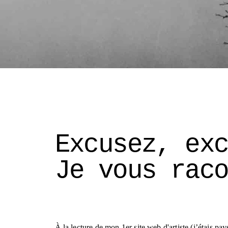
Excusez, ex
Je vous rac
À la lecture de mon 1er site web d'artiste (j’étais pay