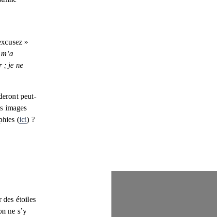
excusez » 
m’a 
; je ne 
deront peut-
s images 
phies (
ici
) ? 
des étoiles 
n ne s’y 