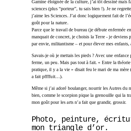
Gamine éloignée de la culture, j’ai tôt dessiné mais fa
sciences (plus “porteur”, tu sais bien !). Je ne regrette
j’aime les Sciences. J’ai donc logiquement fait de l’é
goût pour la nature. 
Parce que le travail de bureau (je débute enfermée en 
manquait de concret, je choisis la Terre - je deviens 
par envie, militantisme – et pour élever mes enfants, 
Savais-je où je mettais les pieds ? Avec une enfance p
ferme, un peu. Mais pas tout à fait. « Entre la théorie e
pratique, il y a la vie » disait feu le mari de ma mère (
a fait pffffuit…).
Même si j’ai adoré boulanger, nourrir les Autres du me
bien, comme le scorpion pique la grenouille qui la tra
mon goût pour les arts n’a fait que grandir, grossir.
Photo, peinture, écritur
mon triangle d’or. 