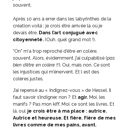
souvent. 
Après 10 ans à errer dans les labyrinthes de la 
création voilà : je crois être arrivée là où je 
devais être. 
Dans l’art conjugué avec 
citoyenneté.
 (Ouh, quel grand mot !).
“On” m'a trop reproché d’être en colère, 
souvent. Alors, évidemment, j’ai culpabilisé (
pas 
bien d’être en colère !!
). Oui, mais non. Ce sont 
les injustices qui m'énervent. Et l est des 
colères justes. 
J’ai repensé au « Indignez-vous » de Hessel. Il 
faut savoir s’indigner, non ? Et 
agir.
 Moi, les 
manifs ? Pas mon kiff. Moi, ce sont les livres. Et 
là, oui, 
je crois être à ma place : autrice. 
Autrice et heureuse. Et fière. Fière de mes 
livres comme de mes pains, avant.